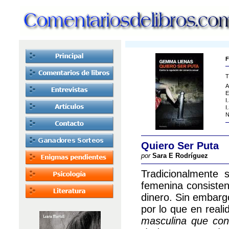
F
T
A
E
I
I
N
Quiero Ser Puta
por
Sara E Rodríguez
Tradicionalmente 
femenina consisten
dinero. Sin embargo
por lo que en real
masculina que con