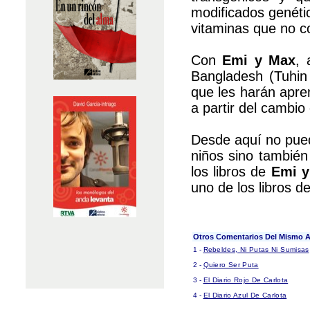
modificados genéti
vitaminas que no co
Con
Emi y Max
, 
Bangladesh (Tuhin 
que les harán apre
a partir del cambio
Desde aquí no pued
niños sino tambié
los libros de
Emi y
uno de los libros 
Otros Comentarios Del Mismo A
1 -
Rebeldes, Ni Putas Ni Sumisas
2 -
Quiero Ser Puta
3 -
El Diario Rojo De Carlota
4 -
El Diario Azul De Carlota