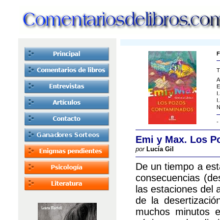
F
T
A
E
I
I
N
-
Emi y Max. Los P
por
Lucía Gil
De un tiempo a esta
consecuencias (des
las estaciones del 
de la desertizació
muchos minutos en