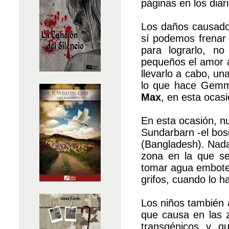
páginas en los diari
Los daños causados
sí podemos frenar 
para lograrlo, n
pequeños el amor a
llevarlo a cabo, un
lo que hace Gemm
Max
, en esta ocas
En esta ocasión, n
Sundarbarn -el bo
(Bangladesh). Nada
zona en la que s
tomar agua embotel
grifos, cuando lo 
Los niños también 
que causa en las 
transgénicos y 