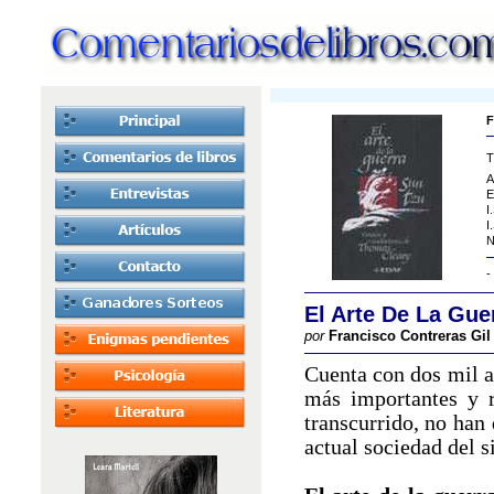
F
T
A
E
I
I
N
-
El Arte De La Gue
por
Francisco Contreras Gil
Cuenta con dos mil a
más importantes y r
transcurrido, no han
actual sociedad del s