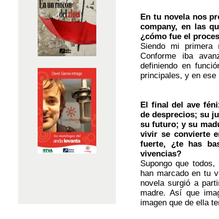
En tu novela nos pr
company, en las qu
¿cómo fue el proces
Siendo mi primera
Conforme iba avan
definiendo en funció
principales, y en ese
El final del ave fén
de desprecios; su j
su futuro; y su madu
vivir se convierte 
fuerte, ¿te has b
vivencias?
Supongo que todos, s
han marcado en tu v
novela surgió a part
madre. Así que ima
imagen que de ella te