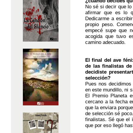
¿cuándo decides que
No sé si decir que lo
afirmar que es lo 
Dedicarme a escribir
propio peso. Comen
empecé supe que no
acogida que tuvo es
camino adecuado.
El final del ave fén
de las finalistas d
decidiste presenta
selección?
Pues nos decidimos 
en este mundillo, ni 
El Premio Planeta e
cercano a la fecha e
que la enviara porque
de selección sé poco.
finalistas. Sé que el
que por eso llegó has