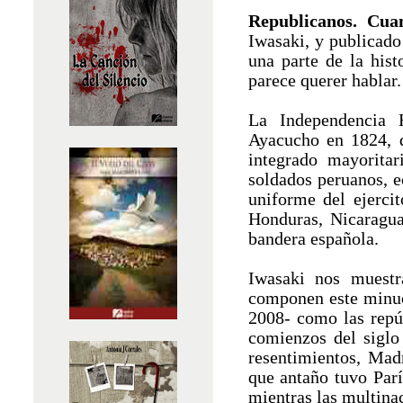
Republicanos. Cua
Iwasaki, y publicad
una parte de la hist
parece querer hablar.
La Independencia H
Ayacucho en 1824, do
integrado mayoritar
soldados peruanos, e
uniforme del ejerci
Honduras, Nicaragua
bandera española.
Iwasaki nos muestr
componen este minuc
2008- como las repú
comienzos del siglo
resentimientos, Mad
que antaño tuvo Par
mientras las multina