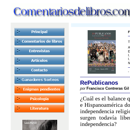
F
T
A
E
I
I
N
-
RePublicanos
por
Francisco Contreras Gil
¿Cuál es el balance 
e Hispanoamérica do
independencia religi
surgen todavía lib
independencia?