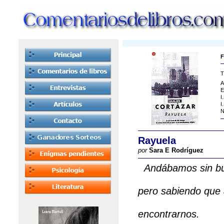
F
T
A
E
I
I
N
Rayuela
por
Sara E Rodríguez
Andábamos sin b
pero sabiendo que
encontrarnos.