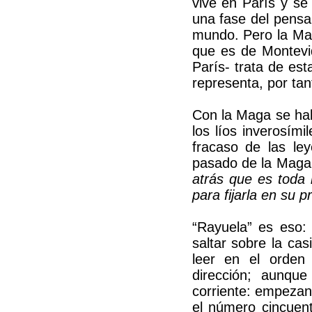
vive en París y s
una fase del pensa
mundo. Pero la Mag
que es de Montevi
París- trata de es
representa, por tan
Con la Maga se hab
los líos inverosím
fracaso de las ley
pasado de la Mag
atrás que es toda 
para fijarla en su p
“Rayuela” es eso:
saltar sobre la ca
leer en el orden 
dirección; aunqu
corriente: empezand
el número cincuent