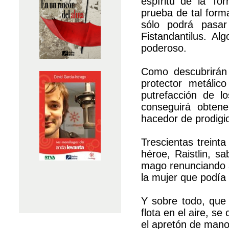
espíritu de la Tor
prueba de tal form
sólo podrá pasa
Fistandantilus. A
poderoso.
Como descubrirán 
protector metálic
putrefacción de l
conseguirá obten
hacedor de prodigi
Trescientas treint
héroe, Raistlin, sa
mago renunciando a
la mujer que podía
Y sobre todo, que
flota en el aire, s
el apretón de mano