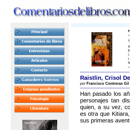
F
T
A
E
I
I
N
Raistlin, Crisol D
por
Francisco Contreras Gil
Han pasado los añ
personajes tan di
quien, a su vez, c
es otra que Kitiar
sus primeras avent