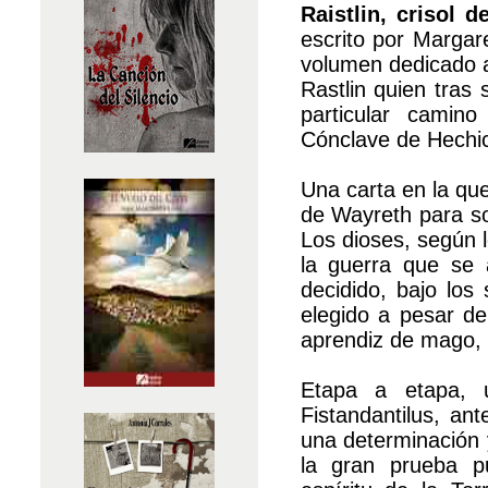
Raistlin, crisol d
escrito por Margar
volumen dedicado a
Rastlin quien tras
particular camin
Cónclave de Hechi
Una carta en la que 
de Wayreth para so
Los dioses, según 
la guerra que se 
decidido, bajo los
elegido a pesar de
aprendiz de mago, 
Etapa a etapa, u
Fistandantilus, ant
una determinación 
la gran prueba p