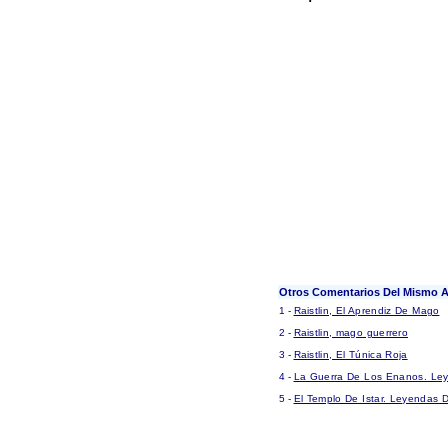
Otros Comentarios Del Mismo A
1 -
Raistlin, El Aprendiz De Mago
2 -
Raistlin, mago guerrero
3 -
Raistlin, El Túnica Roja
4 -
La Guerra De Los Enanos. Le
5 -
El Templo De Istar. Leyendas 