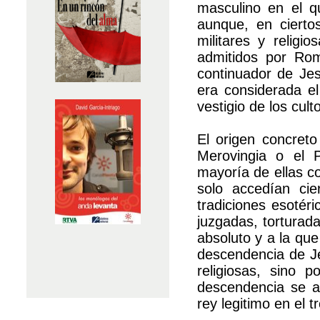
masculino en el 
aunque, en cierto
militares y relig
admitidos por Ro
continuador de Jes
era considerada el
vestigio de los cult
El origen concreto
Merovingia o el P
mayoría de ellas co
solo accedían cie
tradiciones esotér
juzgadas, torturada
absoluto y a la qu
descendencia de J
religiosas, sino 
descendencia se a
rey legitimo en el t