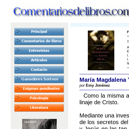
F
T
A
E
I
I
N
María Magdalena Y
por
Emy Jiménez
Como la misma auto
linaje de Cristo.
Mediante una invest
de los secretos de
y Jesús en las tan