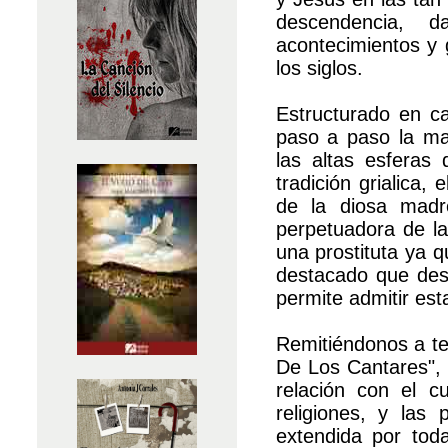
descendencia, d
acontecimientos y 
los siglos.
Estructurado en ca
paso a paso la man
las altas esferas
tradición grialica,
de la diosa madre
perpetuadora de l
una prostituta ya q
destacado que dese
permite admitir est
Remitiéndonos a te
De Los Cantares", S
relación con el c
religiones, y las 
extendida por tod