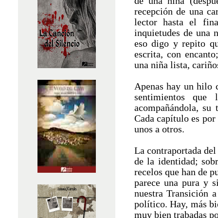
de una niña (despu
recepción de una car
lector hasta el fin
inquietudes de una n
eso digo y repito q
escrita, con encanto
una niña lista, cariñ
Apenas hay un hilo c
sentimientos que 
acompañándola, su t
Cada capítulo es por
unos a otros.
La contraportada del
de la identidad; sob
recelos que han de p
parece una pura y s
nuestra Transición 
político. Hay, más b
muy bien trabadas po