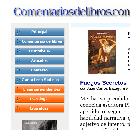
F
T
A
E
I
I
N
Fuegos Secretos
por
Juan Carlos Eizaguirre
Me ha sorprendido
conocida escritora Pi
apellido o segundo
habilidad narrativa 
adjetivo de intento, 