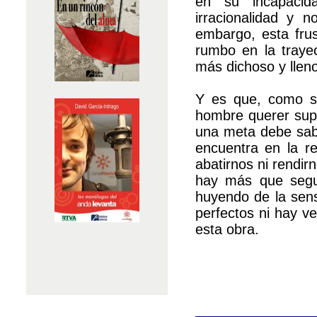
en su incapacid
irracionalidad y 
embargo, esta fru
rumbo en la trayec
más dichoso y lleno
Y es que, como se
hombre querer sup
una meta debe sabe
encuentra en la r
abatirnos ni rendir
hay más que segui
huyendo de la sens
perfectos ni hay v
esta obra.