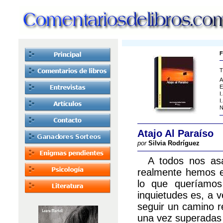
F
T
A
E
I
I
N
Atajo Al Paraíso
por
Silvia Rodríguez
A todos nos asal
realmente hemos el
lo que queríamos
inquietudes es, a 
seguir un camino re
una vez superadas 