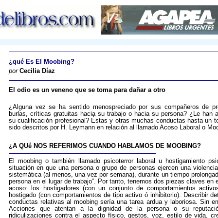
¿qué Es El Moobing?
por
Cecilia Díaz
El odio es un veneno que se toma para dañar a otro
¿Alguna vez se ha sentido menospreciado por sus compañeros de pr
burlas, críticas gratuitas hacia su trabajo o hacia su persona? ¿Le han
su cualificación profesional? Éstas y otras muchas conductas hasta un 
sido descritos por H. Leymann en relación al llamado Acoso Laboral o Mo
¿A QUé NOS REFERIMOS CUANDO HABLAMOS DE MOOBING?
El moobing o también llamado psicoterror laboral u hostigamiento psi
situación en que una persona o grupo de personas ejercen una violencia
sistemática (al menos, una vez por semana), durante un tiempo prolonga
persona en el lugar de trabajo”. Por tanto, tenemos dos piezas claves en
acoso: los hostigadores (con un conjunto de comportamientos activos
hostigado (con comportamientos de tipo activo ó inhibitorio). Describir 
conductas relativas al moobing sería una tarea ardua y laboriosa. Sin 
Acciones que atentan a la dignidad de la persona o su reputación.
ridiculizaciones contra el aspecto físico, gestos, voz, estilo de vida, c