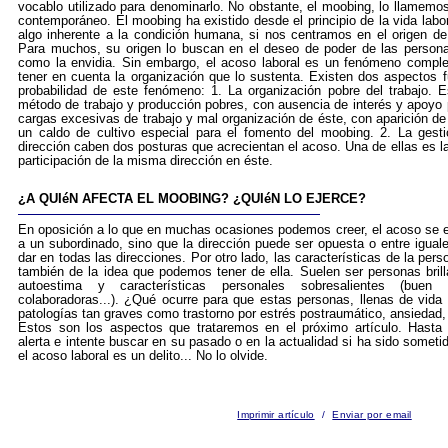
vocablo utilizado para denominarlo. No obstante, el moobing, lo llamem
contemporáneo. El moobing ha existido desde el principio de la vida lab
algo inherente a la condición humana, si nos centramos en el origen de
Para muchos, su origen lo buscan en el deseo de poder de las person
como la envidia. Sin embargo, el acoso laboral es un fenómeno complejo
tener en cuenta la organización que lo sustenta. Existen dos aspectos
probabilidad de este fenómeno: 1. La organización pobre del trabajo. E
método de trabajo y producción pobres, con ausencia de interés y apoyo p
cargas excesivas de trabajo y mal organización de éste, con aparición de
un caldo de cultivo especial para el fomento del moobing. 2. La gesti
dirección caben dos posturas que acrecientan el acoso. Una de ellas es la 
participación de la misma dirección en éste.
¿A QUIéN AFECTA EL MOOBING? ¿QUIéN LO EJERCE?
En oposición a lo que en muchas ocasiones podemos creer, el acoso se e
a un subordinado, sino que la dirección puede ser opuesta o entre igual
dar en todas las direcciones. Por otro lado, las características de la pers
también de la idea que podemos tener de ella. Suelen ser personas bril
autoestima y características personales sobresalientes (buen as
colaboradoras...). ¿Qué ocurre para que estas personas, llenas de vi
patologías tan graves como trastorno por estrés postraumático, ansiedad, 
Estos son los aspectos que trataremos en el próximo artículo. Hasta 
alerta e intente buscar en su pasado o en la actualidad si ha sido sometido
el acoso laboral es un delito... No lo olvide.
Imprimir artículo
/
Enviar por email