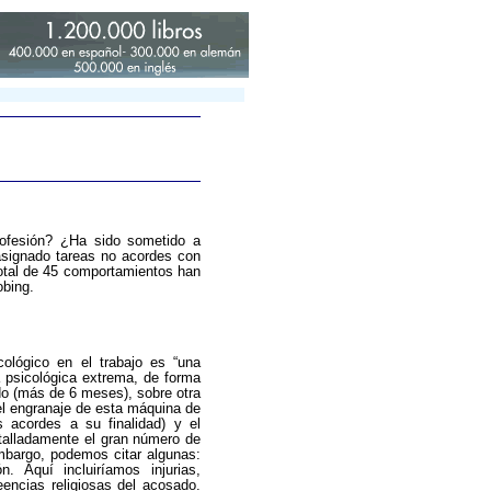
ofesión? ¿Ha sido sometido a
 asignado tareas no acordes con
total de 45 comportamientos han
obing.
cológico en el trabajo es “una
 psicológica extrema, de forma
do (más de 6 meses), sobre otra
 el engranaje de esta máquina de
 acordes a su finalidad) y el
detalladamente el gran número de
embargo, podemos citar algunas:
 Aquí incluiríamos injurias,
reencias religiosas del acosado.