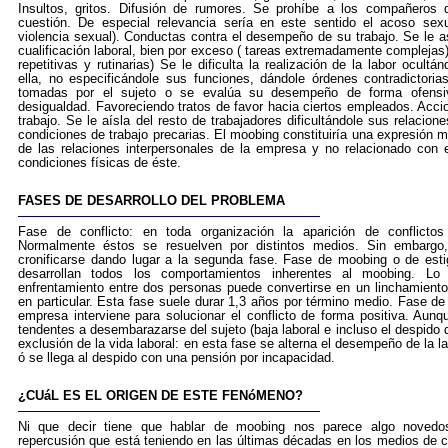
Insultos, gritos. Difusión de rumores. Se prohíbe a los compañeros
cuestión. De especial relevancia sería en este sentido el acoso sexu
violencia sexual). Conductas contra el desempeño de su trabajo. Se le 
cualificación laboral, bien por exceso ( tareas extremadamente complejas)
repetitivas y rutinarias) Se le dificulta la realización de la labor ocultá
ella, no especificándole sus funciones, dándole órdenes contradictoria
tomadas por el sujeto o se evalúa su desempeño de forma ofensiv
desigualdad. Favoreciendo tratos de favor hacia ciertos empleados. Accio
trabajo. Se le aísla del resto de trabajadores dificultándole sus relacio
condiciones de trabajo precarias. El moobing constituiría una expresión m
de las relaciones interpersonales de la empresa y no relacionado con 
condiciones físicas de éste.
FASES DE DESARROLLO DEL PROBLEMA
Fase de conflicto: en toda organización la aparición de conflicto
Normalmente éstos se resuelven por distintos medios. Sin embargo,
cronificarse dando lugar a la segunda fase. Fase de moobing o de est
desarrollan todos los comportamientos inherentes al moobing. Lo
enfrentamiento entre dos personas puede convertirse en un linchamient
en particular. Esta fase suele durar 1,3 años por término medio. Fase de
empresa interviene para solucionar el conflicto de forma positiva. Au
tendentes a desembarazarse del sujeto (baja laboral e incluso el despido
exclusión de la vida laboral: en esta fase se alterna el desempeño de la l
ó se llega al despido con una pensión por incapacidad.
¿CUáL ES EL ORIGEN DE ESTE FENóMENO?
Ni que decir tiene que hablar de moobing nos parece algo novedo
repercusión que está teniendo en las últimas décadas en los medios de 