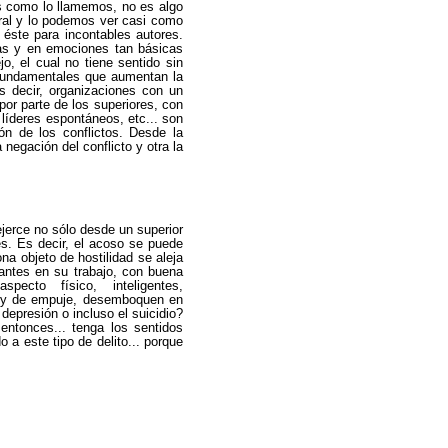
os como lo llamemos, no es algo
oral y lo podemos ver casi como
 éste para incontables autores.
as y en emociones tan básicas
, el cual no tiene sentido sin
 fundamentales que aumentan la
s decir, organizaciones con un
or parte de los superiores, con
 líderes espontáneos, etc... son
ón de los conflictos. Desde la
negación del conflicto y otra la
jerce no sólo desde un superior
es. Es decir, el acoso se puede
ona objeto de hostilidad se aleja
lantes en su trabajo, con buena
pecto físico, inteligentes,
da y de empuje, desemboquen en
depresión o incluso el suicidio?
entonces... tenga los sentidos
 a este tipo de delito... porque