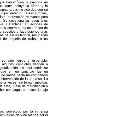
 que hablen con la persona en
al (que incluye la oferta y la
asigna tareas no acordes con su
 ó por defecto ( tareas simples,
ndole información relevante para
s. Se cuestiona las decisiones
a. Establecer situaciones de
nes contra el espacio físico de
nes sociales y favoreciendo unas
ás de estrés laboral, resultando
el desempeño del trabajo ó las
s es algo lógico y esperable.
 algunos conflictos tienden a
igmatización: es aquí donde se
 que en un principio fue un
o de varios hacia un compañero
 intervención de la empresa: La
nque a veces, se toman medidas
 de éste). Fase de marginación ó
abor con largos períodos de baja
so, sobretodo por la inmensa
comunicación y no menos por el