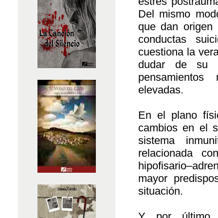
estrés postraumá
Del mismo modo,
que dan origen 
conductas sui
cuestiona la ver
dudar de su 
pensamientos 
elevadas.
En el plano físi
cambios en el s
sistema inmun
relacionada co
hipofisario–adr
mayor predispos
situación.
Y por último 