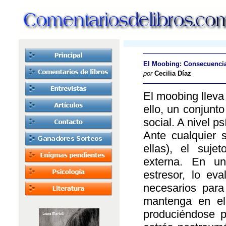
El Moobing: Consecuencia
por
Cecilia Díaz
El moobing lleva
ello, un conjunt
social. A nivel p
Ante cualquier 
ellas), el suj
externa. En un
estresor, lo e
necesarios para
mantenga en el
produciéndose p